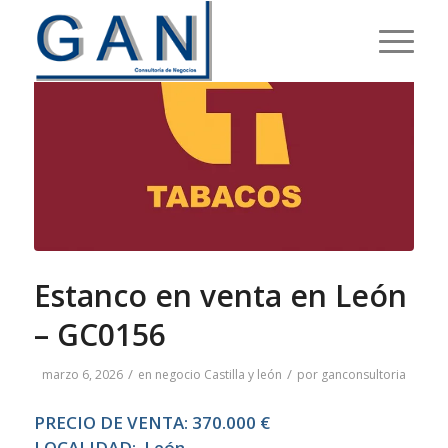
Estanco en venta en León
– GC0156
/
/
marzo 6, 2026
en
negocio
Castilla y león
por
ganconsultoria
PRECIO DE VENTA: 370.000 €
LOCALIDAD: León